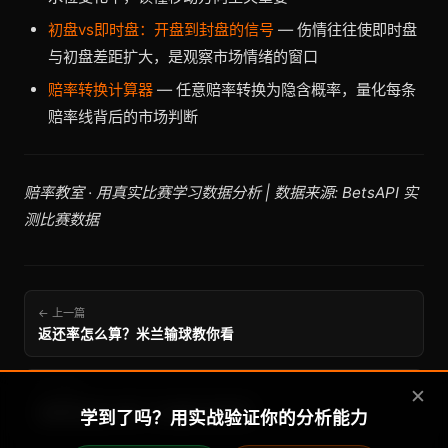
初盘vs即时盘：开盘到封盘的信号
— 伤情往往使即时盘
与初盘差距扩大，是观察市场情绪的窗口
赔率转换计算器
— 任意赔率转换为隐含概率，量化每条
赔率线背后的市场判断
赔率教室 · 用真实比赛学习数据分析 | 数据来源: BetsAPI 实
测比赛数据
← 上一篇
返还率怎么算？米兰输球教你看
下一篇 →
✕
连胜效应怎么看？天主教大学实例
学到了吗？用实战验证你的分析能力