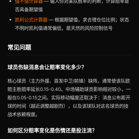
值不值计算器
— 输入你对某队胜率的判断，计算赔率是
否具备期望值
凯利公式计算器
— 根据期望值，求合理仓位比例；状态
不明时凯利值通常偏低，是天然的风险控制信号
常见问题
球员伤缺消息会让赔率变化多少？
核心球员（主力外援、首发中卫/前锋）缺阵，通常使该队欧
赔主胜赔率延长0.15-0.40。中场辅助球员影响相对较小，一
般在0.05-0.15之间。实际移动幅度还取决于：消息公布距开
球的时间（越近调整越剧烈），以及该球队对这名球员的技
战术依赖程度。
如何区分赔率变化是伤情还是投注流？