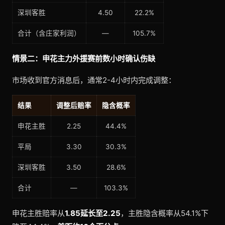
深圳客胜
4.50
22.2%
合计（含庄家利润）
—
105.7%
情景二：申花主力外援赛前数小时确认伤缺
市场收到官方消息后，通常2-4小时内完成调整：
结果
调整后赔率
隐含概率
申花主胜
2.25
44.4%
平局
3.30
30.3%
深圳客胜
3.50
28.6%
合计
—
103.3%
申花主胜赔率从
1.85延长至2.25
，主胜隐含概率从54.1%下