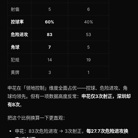
射偏
5
6
控球率
60%
40%
危险进攻
83
53
角球
7
5
犯规
14
19
黄牌
3
1
申花在「领地控制」维度全面占优——控球、危险进攻、角
球均领先。但有一项数据高度反常：
申花仅3次射正，深圳却
有8次
。
把这个比例换算一下更直观：
申花：83次危险进攻 → 3次射正，
每27.7次危险进攻换