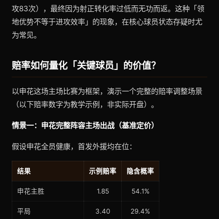
攻83次），最终因为射正转化率过低而无功而返。这种「领
地优势不等于进攻效率」的现象，在核心球员状态存疑时尤
为常见。
赔率如何量化「关键球员」的价值？
以申花这场主场比赛为框架，演示一个完整的赔率调整场景
（以下赔率数字为教学示例，非实际开盘）。
情景一：申花完整阵容主场出战（基准定价）
假设申花全员健康，首发外援均在位：
结果
示例赔率
隐含概率
申花主胜
1.85
54.1%
平局
3.40
29.4%