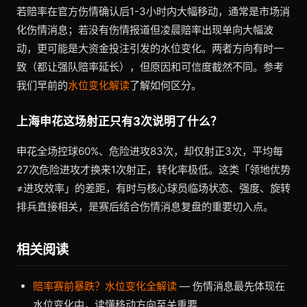
若赔率在官方伤情确认后1-3小时内大幅移动，通常是市场消
化伤情消息；若没有伤情报道但凌晨赔率出现单向大幅波
动，更可能是大资金投注引发的水位变化。两者方向有时一
致（都让强队赔率延长），但原因和可信度截然不同。参考
我们早前的
水位变化解读
了解如何区分。
上海申花这场射正只有3次说明了什么？
申花全场控球60%、危险进攻83次，却仅射正3次，平均每
27次危险进攻才换来1次射正，转化率极低。这类「领地优势
≠进攻效率」的差距，有时与核心球员临场状态、强度、旋转
排兵直接相关，是赛后结合伤情消息复盘的重要切入点。
相关阅读
赔率赛前暴跌？水位变化全解读
— 伤情消息最先体现在
水位变化中，读懂移动方向至关重要