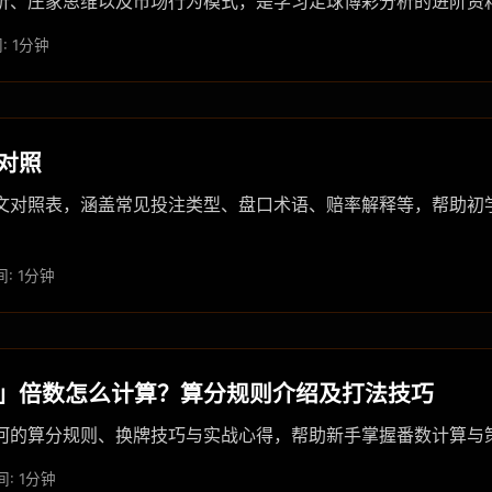
析、庄家思维以及市场行为模式，是学习足球博彩分析的进阶资
: 1分钟
对照
文对照表，涵盖常见投注类型、盘口术语、赔率解释等，帮助初
: 1分钟
」倍数怎么计算？算分规则介绍及打法技巧
河的算分规则、换牌技巧与实战心得，帮助新手掌握番数计算与
: 1分钟