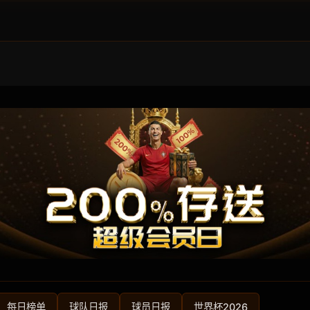
每日榜单
球队日报
球员日报
世界杯2026