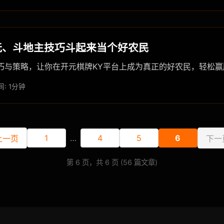
玩、斗地主技巧斗起来当个好农民
巧与策略，让你在开元棋牌KY平台上成为真正的好农民，轻松赢
: 1分钟
1
…
4
5
6
上一页
下一
第 6 页，共 6 页 (56 篇文章)