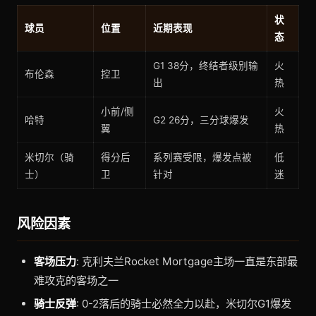
状
球员
位置
近期表现
态
G1 38分，终结者级别输
火
布伦森
控卫
出
热
小前/侧
火
哈特
G2 26分，三分球爆发
翼
热
米切尔（骑
得分后
系列赛受限，爆发点被
低
士）
卫
针对
迷
风险因素
客场压力
: 克利夫兰Rocket Mortgage主场一直是东部最
难攻克的客场之一
骑士反弹
: 0-2落后的骑士必然全力以赴，米切尔G1爆发