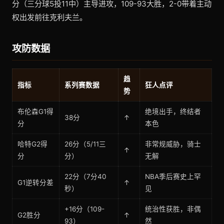
分（三分球5投11中）主导进攻，109-93大胜，2-0带着主动
权出发前往克利夫兰。
攻防数据
趋
指标
系列赛数据
狂人点评
势
布伦森G1得
绝境出手，终结者
38分
↑
分
本色
哈特G2得
26分（5/11三
非常规威胁，骑士
↑
分
分）
无解
22分（7分40
NBA季后赛史上罕
G1逆转分差
↑
秒）
见
+16分（109-
统治性获胜，非偶
G2胜分
↑
93）
然