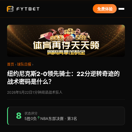
免费体验
首页
›
球队日报
›
纽约尼克斯2-0领先骑士：22分逆转奇迹的
战术密码是什么？
2026年5月22日
1分钟阅读
战术狂人
8
状态评分
↑
5胜0负
NBA东部决赛 · 第3名