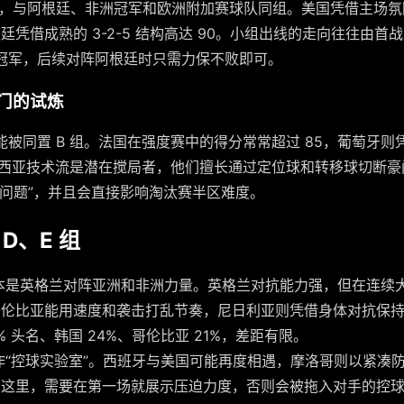
 组，与阿根廷、非洲冠军和欧洲附加赛球队同组。美国凭借主场
根廷凭借成熟的 3-2-5 结构高达 90。小组出线的走向往往由
冠军，后续对阵阿根廷时只需力保不败即可。
豪门的试炼
被同置 B 组。法国在强度赛中的得分常常超过 85，葡萄牙则
或西亚技术流是潜在搅局者，他们擅长通过定位球和转移球切断豪
球问题”，并且会直接影响淘汰赛半区难度。
D、E 组
本是英格兰对阵亚洲和非洲力量。英格兰对抗能力强，但在连续
哥伦比亚能用速度和袭击打乱节奏，尼日利亚则凭借身体对抗保
% 头名、韩国 24%、哥伦比亚 21%，差距有限。
“控球实验室”。西班牙与美国可能再度相遇，摩洛哥则以紧凑
到这里，需要在第一场就展示压迫力度，否则会被拖入对手的控