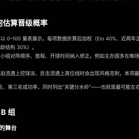
何估算晋级概率
以 0–100 量表展示，每项数据折算后加权（Elo 40%、近两年
龄结构 30%）。
小组对阵顺序、旅程、开球时间纳入修正。例如主办国多在晚场亮
。
迫流遇上控球派、反击流遇上高位线时会出现风格克制，本项最多
名、第三名成功率，同时列出“关键分水岭”——也就是最可能左
。
B 组
国的舞台