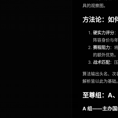
具的观察图。
方法论：如
硬实力评分
：
阵容身价与年
赛程阻力
：将
的额外优势
战术匹配
：压
算法输出头名、次
解析皆以此为基础
至尊组：A、
A 组——主办