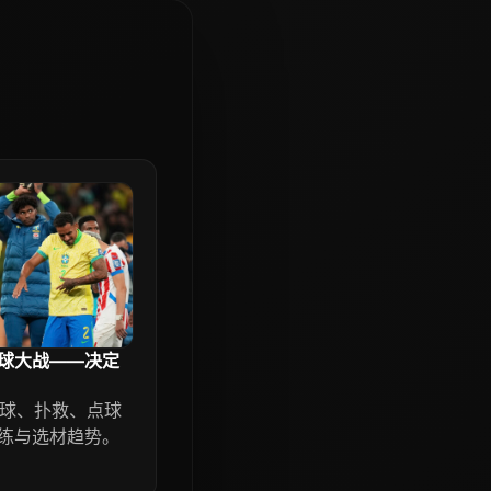
球大战——决定
控球、扑救、点球
练与选材趋势。