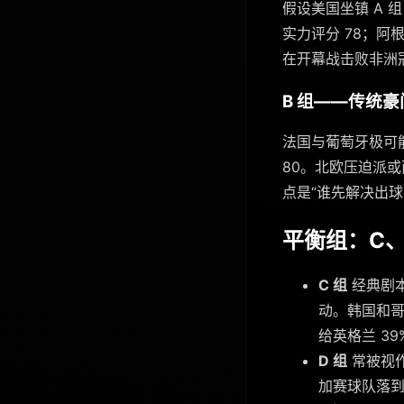
假设美国坐镇 A
实力评分 78；阿
在开幕战击败非洲
B 组——传统
法国与葡萄牙极可能
80。北欧压迫派
点是“谁先解决出
平衡组：C、
C 组
经典剧
动。韩国和
给英格兰 39
D 组
常被视作
加赛球队落