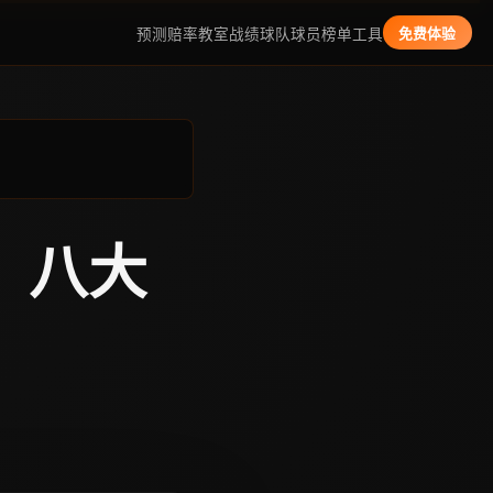
预测
赔率教室
战绩
球队
球员
榜单
工具
免费体验
析：八大